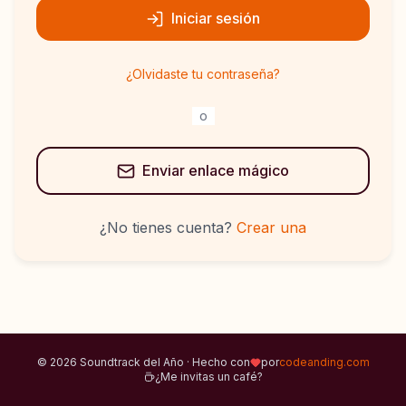
Iniciar sesión
¿Olvidaste tu contraseña?
o
Enviar enlace mágico
¿No tienes cuenta?
Crear una
© 2026 Soundtrack del Año · Hecho con
por
codeanding.com
¿Me invitas un café?